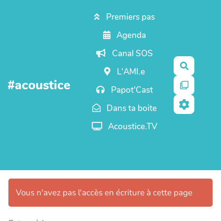
Aller au contenu principal
Premiers pas
Agenda
Canal SOS
Recherc
L'AMI.e
#acoustice
Papot'Cast
Dans ta boite
Acoustice.TV
Vous n'avez pas l'accès en écriture à cette page