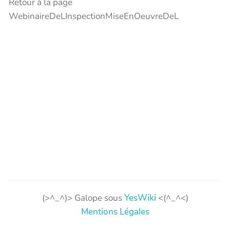
Retour à la page
WebinaireDeLInspectionMiseEnOeuvreDeL
(>^_^)> Galope sous
YesWiki
<(^_^<)
Mentions Légales