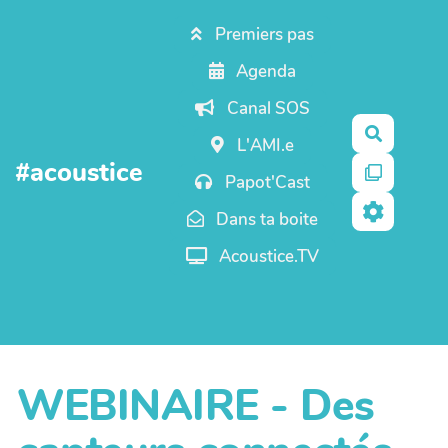
Aller au contenu principal
Premiers pas
Agenda
Canal SOS
Recherc
L'AMI.e
#acoustice
Papot'Cast
Dans ta boite
Acoustice.TV
WEBINAIRE - Des