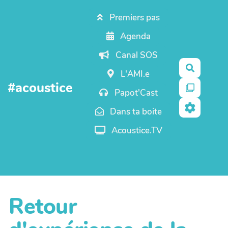
Aller au contenu principal
Premiers pas
Agenda
Canal SOS
Recherc
L'AMI.e
#acoustice
Papot'Cast
Dans ta boite
Acoustice.TV
Retour