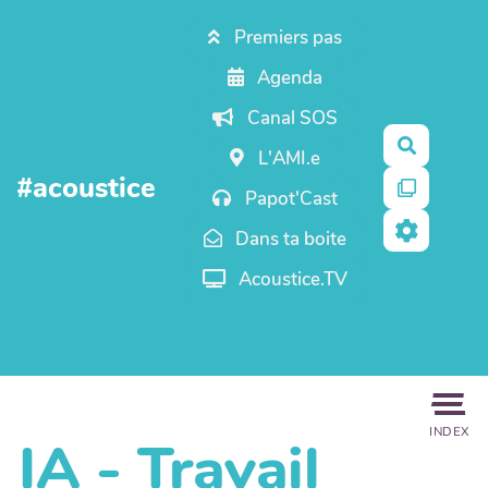
Aller au contenu principal
Premiers pas
Agenda
Canal SOS
Recherc
L'AMI.e
#acoustice
Papot'Cast
Dans ta boite
Acoustice.TV
INDEX
IA - Travail