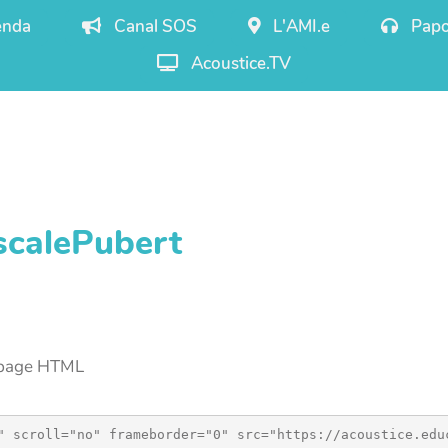
nda
Canal SOS
L'AMI.e
Papo
Acoustice.TV
scalePubert
e page HTML