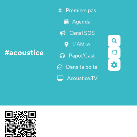
Aller au contenu principal
Premiers pas
Agenda
Canal SOS
Recherc
L'AMI.e
#acoustice
Papot'Cast
Dans ta boite
Acoustice.TV