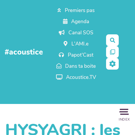
Aller au contenu principal
Premiers pas
Agenda
Canal SOS
Recherc
L'AMI.e
#acoustice
Papot'Cast
Dans ta boite
Acoustice.TV
INDEX
HYSYAGRI : les