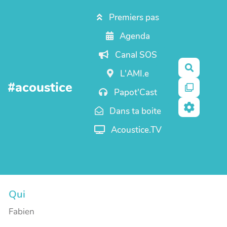
Aller au contenu principal
Premiers pas
Agenda
Canal SOS
Recherc
L'AMI.e
#acoustice
Papot'Cast
Dans ta boite
Acoustice.TV
Qui
Fabien