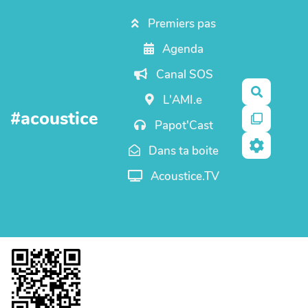
Aller au contenu principal
Premiers pas
Agenda
Canal SOS
Recherc
L'AMI.e
#acoustice
Papot'Cast
Dans ta boite
Acoustice.TV