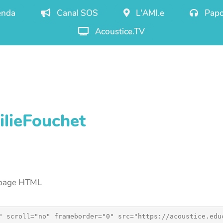
nda
Canal SOS
L'AMI.e
Papo
Acoustice.TV
ilieFouchet
e page HTML