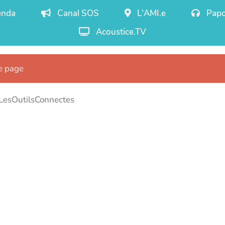
nda
Canal SOS
L'AMI.e
Papo
Acoustice.TV
te page
LesOutilsConnectes