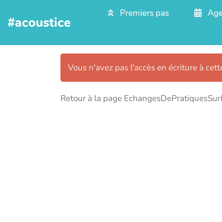
Aller au contenu principal
Premiers pas
Age
#acoustice
Vous n'avez pas l'accès en écriture à cet
Retour à la page EchangesDePratiquesSur