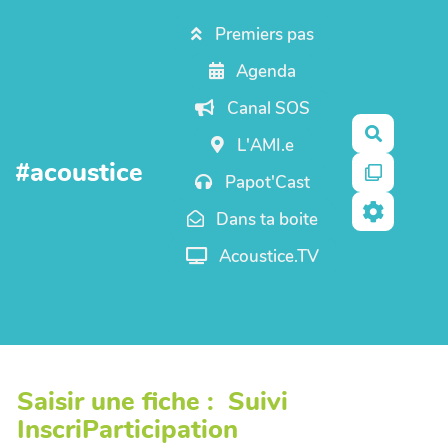
Aller au contenu principal
Premiers pas
Agenda
Canal SOS
Recherc
L'AMI.e
#acoustice
Papot'Cast
Dans ta boite
Acoustice.TV
Saisir une fiche : Suivi
InscriParticipation