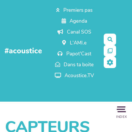
Aller au contenu principal
Premiers pas
Agenda
Canal SOS
Recherc
L'AMI.e
#acoustice
Papot'Cast
Dans ta boite
Acoustice.TV
INDEX
CAPTEURS