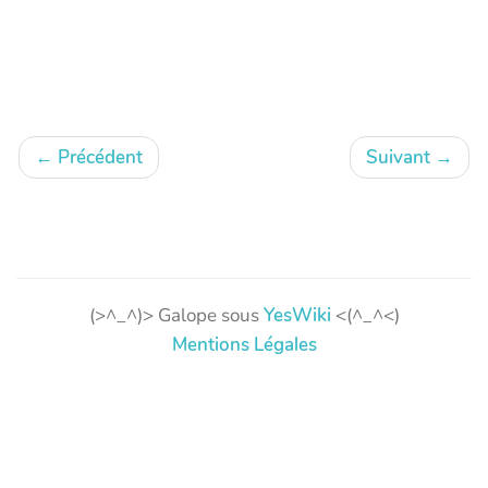
←
Précédent
Suivant
→
(>^_^)> Galope sous
YesWiki
<(^_^<)
Mentions Légales