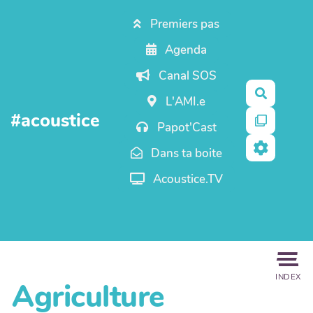
Aller au contenu principal
Premiers pas
Agenda
Canal SOS
Recherc
L'AMI.e
#acoustice
Papot'Cast
Dans ta boite
Acoustice.TV
INDEX
Agriculture