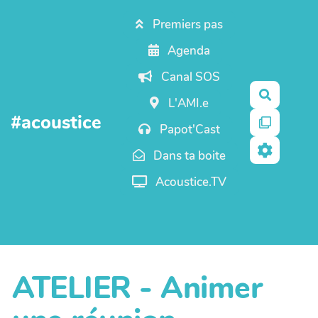
Aller au contenu principal
Premiers pas
Agenda
Canal SOS
Recherc
L'AMI.e
#acoustice
Papot'Cast
Dans ta boite
Acoustice.TV
ATELIER - Animer