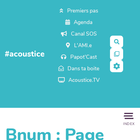
Aller au contenu principal
Premiers pas
Agenda
Canal SOS
Recherc
L'AMI.e
#acoustice
Papot'Cast
Dans ta boite
Acoustice.TV
INDEX
Bnum : Page