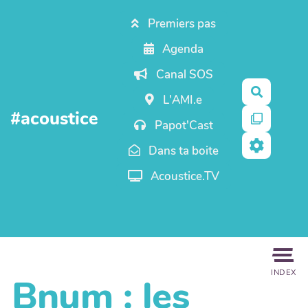
Aller au contenu principal
Premiers pas
Agenda
Canal SOS
Recherc
L'AMI.e
#acoustice
Papot'Cast
Dans ta boite
Acoustice.TV
INDEX
Bnum : les