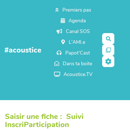
Aller au contenu principal
Premiers pas
Agenda
Canal SOS
Recherc
L'AMI.e
#acoustice
Papot'Cast
Dans ta boite
Acoustice.TV
Saisir une fiche : Suivi
InscriParticipation