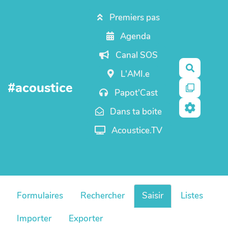
Aller au contenu principal
Premiers pas
Agenda
Canal SOS
Recherc
L'AMI.e
#acoustice
Papot'Cast
Dans ta boite
Acoustice.TV
Formulaires
Rechercher
Saisir
Listes
Importer
Exporter