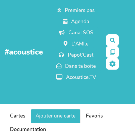
Aller au contenu principal
Premiers pas
Agenda
Canal SOS
Recherc
L'AMI.e
#acoustice
Papot'Cast
Dans ta boite
Acoustice.TV
Cartes
Ajouter une carte
Favoris
Documentation